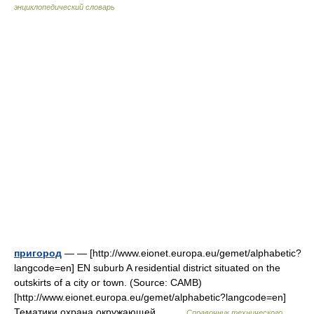
энциклопедический словарь
пригород
— — [http://www.eionet.europa.eu/gemet/alphabetic?
langcode=en] EN suburb A residential district situated on the
outskirts of a city or town. (Source: CAMB)
[http://www.eionet.europa.eu/gemet/alphabetic?langcode=en]
Тематики охрана окружающей… …
Справочник технического