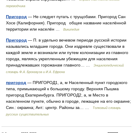
переводчика
Пригород
— Не следует путать с трущобами. Пригород Сан
Хосе (Калифорния). Пригород общее название населённой
территории или населён …
Википедия
Пригород
— П. в удельно вечевом периоде русской истории
назывались младшие города. Они издревле существовали в
каждой земле и возникали или путем колонизации из главного
города, являясь укрепленным убежищем для населения
принадлежавших горожанам главного… …
Энциклопедический
словарь Ф.А. Брокгауза и И.А. Ефрона
пригород
— ПРИГОРОД1, а, м Населенный пункт городского
типа, примыкающий к большому городу. Верхняя Пышма
пригород Екатеринбурга. ПРИГОРОД2, а, м Место в
населенном пункте, обычно в городе, лежащее на его окраине;
Син.: окраина; Ант.: центр. Районы за… …
Толковый словарь
русских существительных